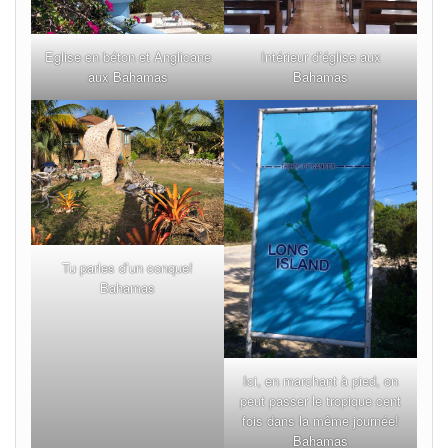
Eglise en béton et Anglicane
Intérieur d’église aux
aux Bahamas
Bahamas
Tu parles d’un conque!
Bahamas
Ici, en marchant à pied, on
peut passer le tropique cent
fois dans la même journée!
Bahamas