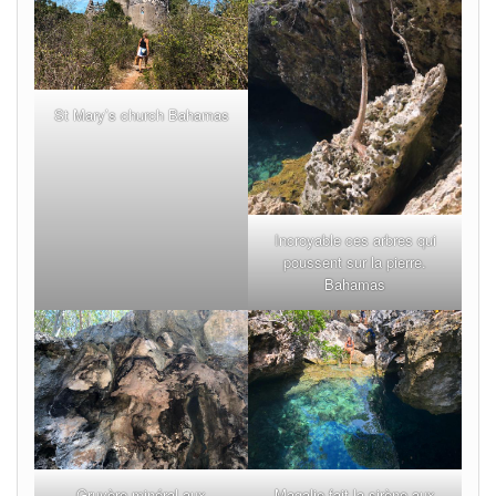
St Mary’s church Bahamas
Incroyable ces arbres qui
poussent sur la pierre.
Bahamas
Gruyère minéral aux
Magalie fait la sirène aux