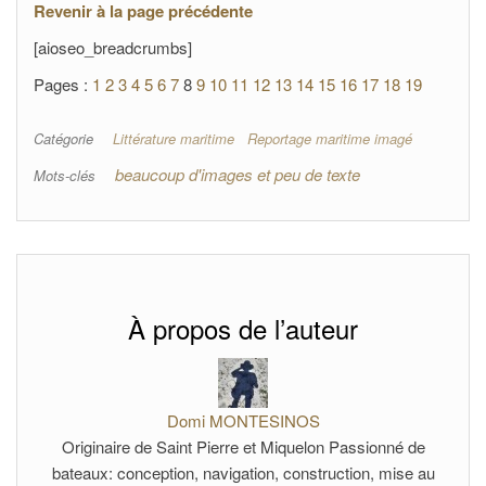
Revenir à la page précédente
[aioseo_breadcrumbs]
Pages :
1
2
3
4
5
6
7
8
9
10
11
12
13
14
15
16
17
18
19
Catégorie
Littérature maritime
Reportage maritime imagé
beaucoup d'images et peu de texte
Mots-clés
À propos de l’auteur
Domi MONTESINOS
Originaire de Saint Pierre et Miquelon Passionné de
bateaux: conception, navigation, construction, mise au