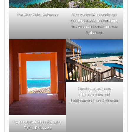
The Blue Hole, Bahamas
Une curiosité naturelle qui
descend à 202 mètres sous
le niveau de la surface aux
Bahamas
Hamburger et tacos
délicieux dans cet
établissement des Bahamas
Le restaurant de Lighthouse
Point, Bahamas