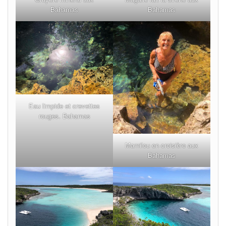
Bahamas
Bahamas
Eau limpide et crevettes
rouges. Bahamas
Mamilou en croisière aux
Bahamas