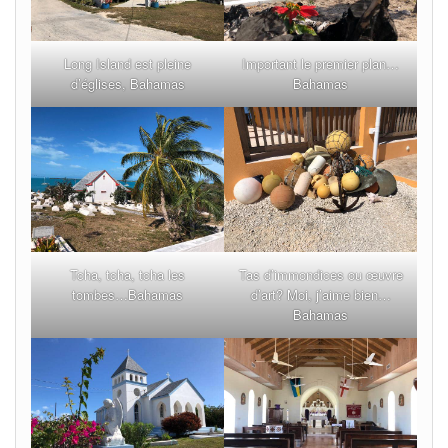
Long Island est pleine
Important le premier plan…
d’églises, Bahamas
Bahamas
Tcha, tcha, tcha les
Tas d’immondices ou œuvre
tombes…Bahamas
d’art? Moi, j’aime bien…
Bahamas