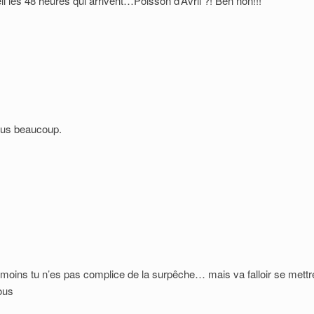
eil les 48 heures qui arrivent…Poisson d’Avril ?! Ben non!!!
lus beaucoup.
 moins tu n’es pas complice de la surpêche… mais va falloir se mettr
tous