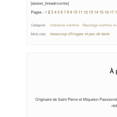
[aioseo_breadcrumbs]
Pages :
1
2
3
4
5
6
7
8
9
10
11
12
13
14
15
16
17
1
Catégorie
Littérature maritime
Reportage maritime im
beaucoup d'images et peu de texte
Mots-clés
À 
Originaire de Saint Pierre et Miquelon Passionné
réd