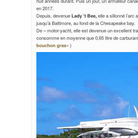
huit années durant. Puis un jour, un armateur cana
en 2017.
Depuis, devenue
Lady ‘t Bee,
elle
a sillonné l’arc
jusqu’à Baltimore, au fond de la Chesapeake bay.
De « motor-yacht, elle est devenue un excellent tr
consomme en moyenne que 0,65 litre de carburant p
bouchon gras
« )