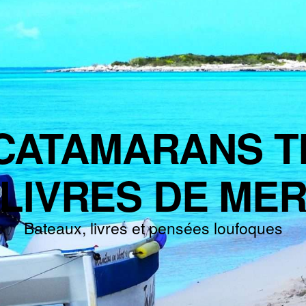
CATAMARANS T
LIVRES DE ME
Bateaux, livres et pensées loufoques