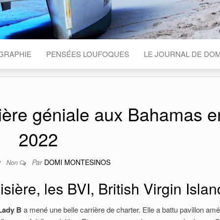
OGRAPHIE
PENSÉES LOUFOQUES
LE JOURNAL DE DOM
sière géniale aux Bahamas e
2022
Par
DOMI MONTESINOS
2
Non
sière, les BVI, British Virgin Isla
Lady B
a mené une belle carrière de charter. Elle a battu pavillon amé