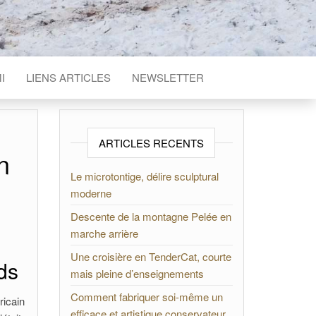
I
LIENS ARTICLES
NEWSLETTER
ARTICLES RECENTS
n
Le microtontige, délire sculptural
moderne
Descente de la montagne Pelée en
marche arrière
Une croisière en TenderCat, courte
nds
mais pleine d’enseignements
Comment fabriquer soi-même un
ricain
efficace et artistique conservateur