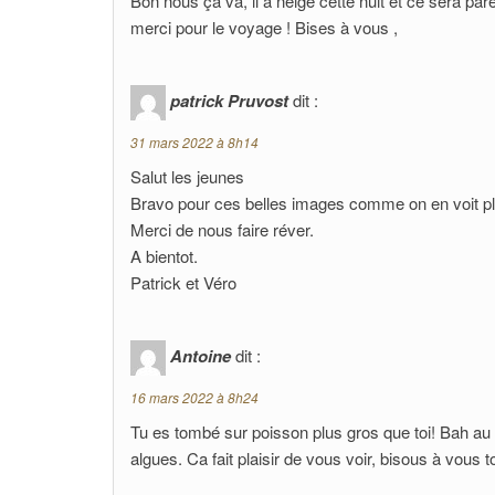
Bon nous ça va, il a neigé cette nuit et ce sera par
merci pour le voyage ! Bises à vous ,
patrick Pruvost
dit :
31 mars 2022 à 8h14
Salut les jeunes
Bravo pour ces belles images comme on en voit p
Merci de nous faire réver.
A bientot.
Patrick et Véro
Antoine
dit :
16 mars 2022 à 8h24
Tu es tombé sur poisson plus gros que toi! Bah au
algues. Ca fait plaisir de vous voir, bisous à vous 