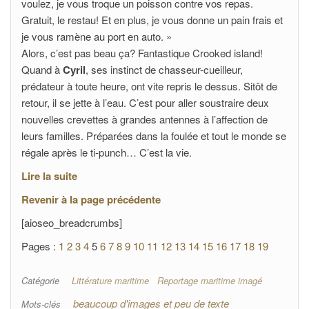
voulez, je vous troque un poisson contre vos repas.
Gratuit, le restau! Et en plus, je vous donne un pain frais et
je vous ramène au port en auto. »
Alors, c’est pas beau ça? Fantastique Crooked island!
Quand à
Cyril
, ses instinct de chasseur-cueilleur,
prédateur à toute heure, ont vite repris le dessus. Sitôt de
retour, il se jette à l’eau. C’est pour aller soustraire deux
nouvelles crevettes à grandes antennes à l’affection de
leurs familles. Préparées dans la foulée et tout le monde se
régale après le ti-punch… C’est la vie.
Lire la suite
Revenir à la page précédente
[aioseo_breadcrumbs]
Pages :
1
2
3
4
5
6
7
8
9
10
11
12
13
14
15
16
17
18
19
Catégorie
Littérature maritime
Reportage maritime imagé
beaucoup d'images et peu de texte
Mots-clés